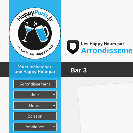
Les Happy Hours par
Arrondisseme
Vous recherchez
Bar 3
une Happy Hour par
Arrondissement
Jour
Heure
Boisson
Ambiance