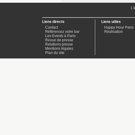
L'
Liens directs
Liens utiles
Contact
Happy Hour Paris
Référencez votre bar
Réalisation
Les Events à Paris
Revue de presse
Relations presse
Mentions légales
Plan du site