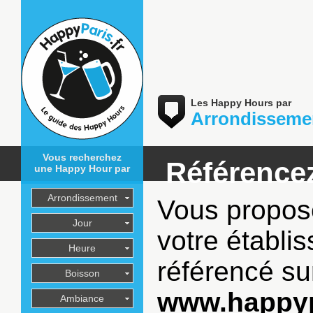
Les Happy Hours par
Arrondisseme
Vous recherchez
Référencez
une Happy Hour par
Arrondissement
Vous propos
Jour
votre établi
Heure
référencé sur
Boisson
www.happyp
Ambiance